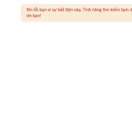
Xin lỗi bạn vì sự bất tiện này, Tính năng tìm kiếm tạ
ơn bạn!