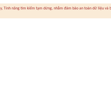
 này, Tính năng tìm kiếm tạm dừng, nhằm đảm bảo an toàn dữ liệu và 