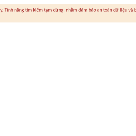
 này, Tính năng tìm kiếm tạm dừng, nhằm đảm bảo an toàn dữ liệu và 