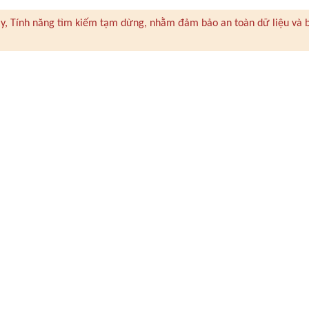
 này, Tính năng tìm kiếm tạm dừng, nhằm đảm bảo an toàn dữ liệu và 