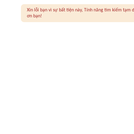
Xin lỗi bạn vì sự bất tiện này, Tính năng tìm kiếm tạ
ơn bạn!