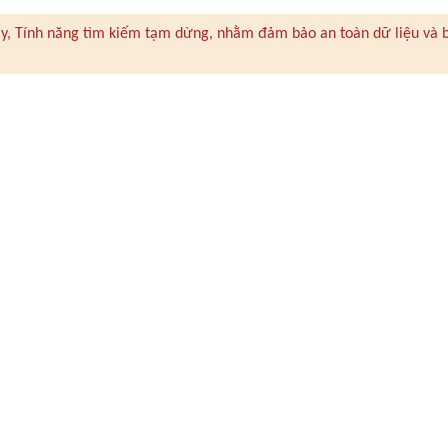
 này, Tính năng tìm kiếm tạm dừng, nhằm đảm bảo an toàn dữ liệu và 