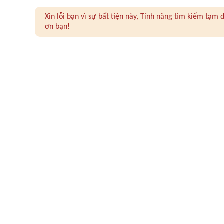
Xin lỗi bạn vì sự bất tiện này, Tính năng tìm kiếm tạ
ơn bạn!