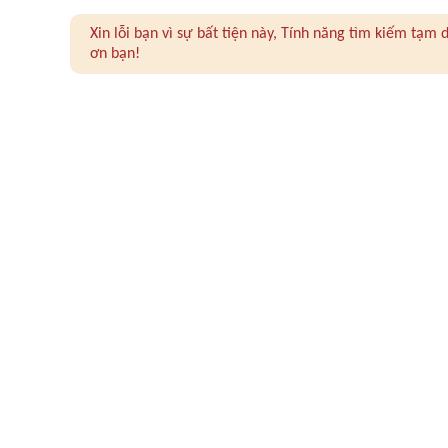
Xin lỗi bạn vì sự bất tiện này, Tính năng tìm kiếm tạ
ơn bạn!