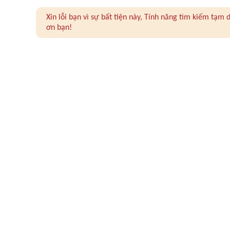
Xin lỗi bạn vì sự bất tiện này, Tính năng tìm kiếm tạ
ơn bạn!