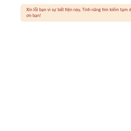
Xin lỗi bạn vì sự bất tiện này, Tính năng tìm kiếm tạ
ơn bạn!