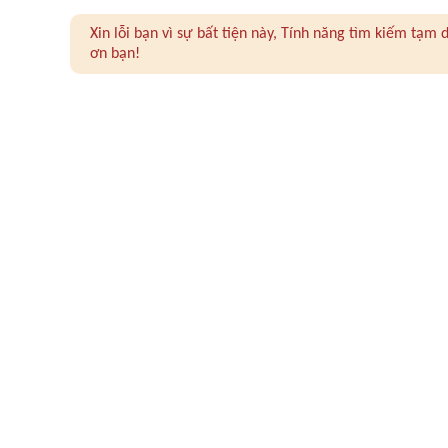
Xin lỗi bạn vì sự bất tiện này, Tính năng tìm kiếm tạ
ơn bạn!