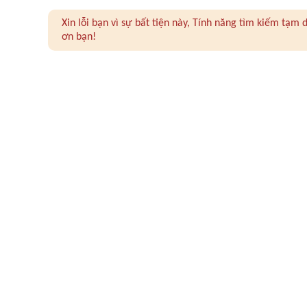
Xin lỗi bạn vì sự bất tiện này, Tính năng tìm kiếm tạ
ơn bạn!