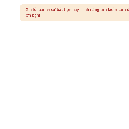
Xin lỗi bạn vì sự bất tiện này, Tính năng tìm kiếm tạ
ơn bạn!