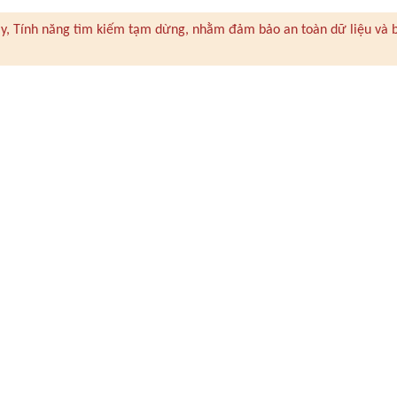
 này, Tính năng tìm kiếm tạm dừng, nhằm đảm bảo an toàn dữ liệu và 