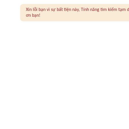
Xin lỗi bạn vì sự bất tiện này, Tính năng tìm kiếm tạ
ơn bạn!