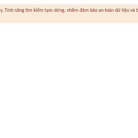
 này, Tính năng tìm kiếm tạm dừng, nhằm đảm bảo an toàn dữ liệu và 