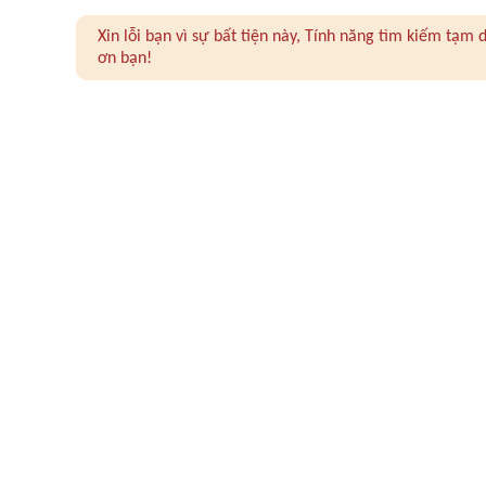
Xin lỗi bạn vì sự bất tiện này, Tính năng tìm kiếm tạ
ơn bạn!