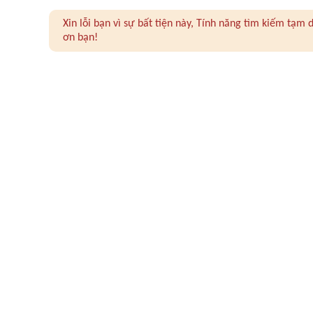
Xin lỗi bạn vì sự bất tiện này, Tính năng tìm kiếm tạ
ơn bạn!