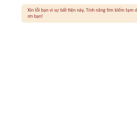
Xin lỗi bạn vì sự bất tiện này, Tính năng tìm kiếm tạ
ơn bạn!