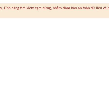
 này, Tính năng tìm kiếm tạm dừng, nhằm đảm bảo an toàn dữ liệu và 