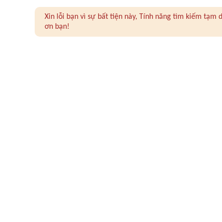
Xin lỗi bạn vì sự bất tiện này, Tính năng tìm kiếm tạ
ơn bạn!