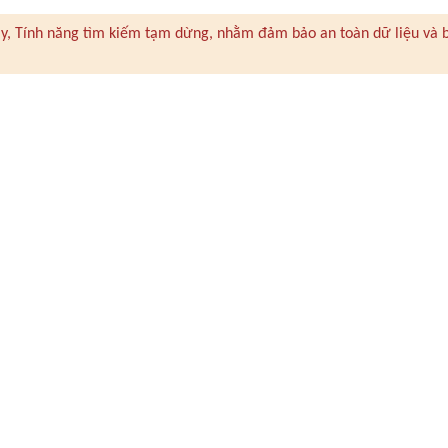
 này, Tính năng tìm kiếm tạm dừng, nhằm đảm bảo an toàn dữ liệu và 