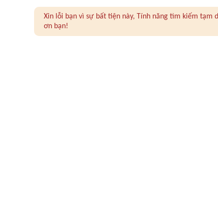
Xin lỗi bạn vì sự bất tiện này, Tính năng tìm kiếm tạ
ơn bạn!