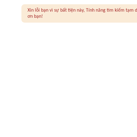
Xin lỗi bạn vì sự bất tiện này, Tính năng tìm kiếm tạ
ơn bạn!