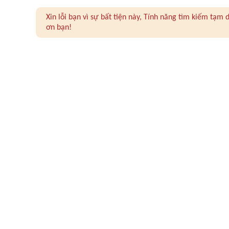
Xin lỗi bạn vì sự bất tiện này, Tính năng tìm kiếm tạ
ơn bạn!