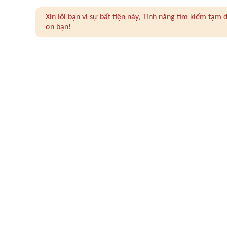
Xin lỗi bạn vì sự bất tiện này, Tính năng tìm kiếm tạ
ơn bạn!