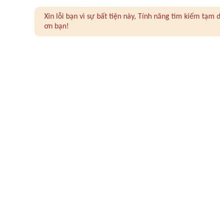
Xin lỗi bạn vì sự bất tiện này, Tính năng tìm kiếm tạ
ơn bạn!