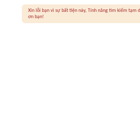
Xin lỗi bạn vì sự bất tiện này, Tính năng tìm kiếm tạ
ơn bạn!