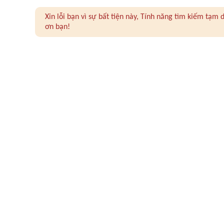
Xin lỗi bạn vì sự bất tiện này, Tính năng tìm kiếm tạ
ơn bạn!