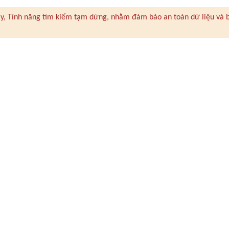
 này, Tính năng tìm kiếm tạm dừng, nhằm đảm bảo an toàn dữ liệu và 