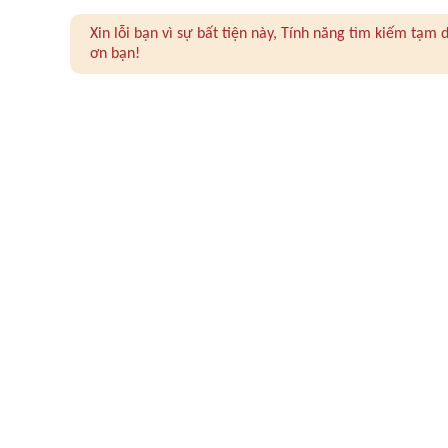
Xin lỗi bạn vì sự bất tiện này, Tính năng tìm kiếm tạ
ơn bạn!