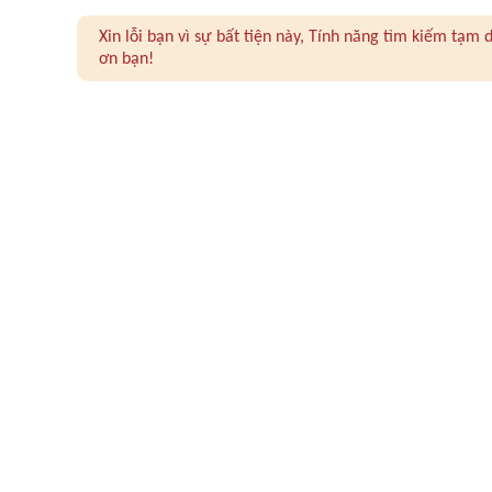
Xin lỗi bạn vì sự bất tiện này, Tính năng tìm kiếm tạ
ơn bạn!