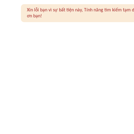
Xin lỗi bạn vì sự bất tiện này, Tính năng tìm kiếm tạ
ơn bạn!