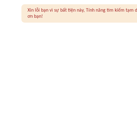
Xin lỗi bạn vì sự bất tiện này, Tính năng tìm kiếm tạ
ơn bạn!