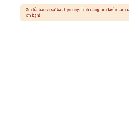
Xin lỗi bạn vì sự bất tiện này, Tính năng tìm kiếm tạ
ơn bạn!