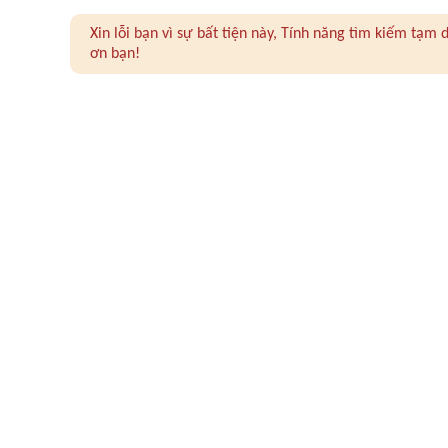
Xin lỗi bạn vì sự bất tiện này, Tính năng tìm kiếm tạ
ơn bạn!