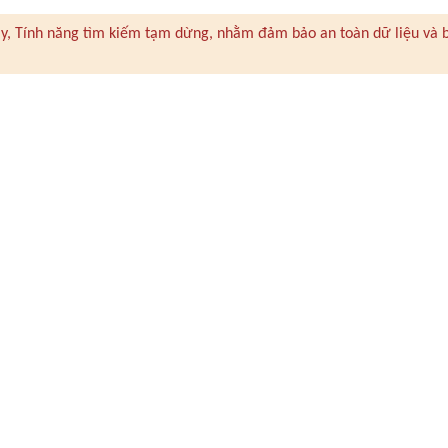
 này, Tính năng tìm kiếm tạm dừng, nhằm đảm bảo an toàn dữ liệu và 