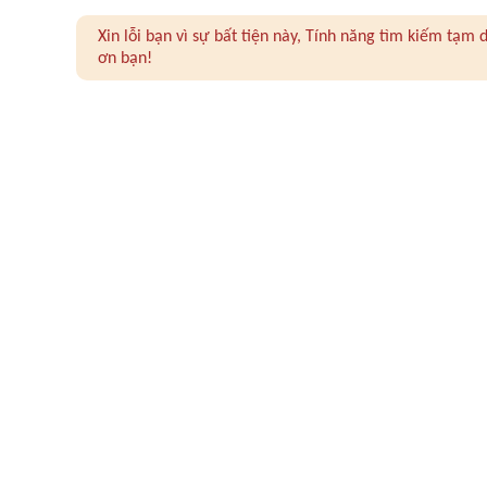
Xin lỗi bạn vì sự bất tiện này, Tính năng tìm kiếm tạ
ơn bạn!