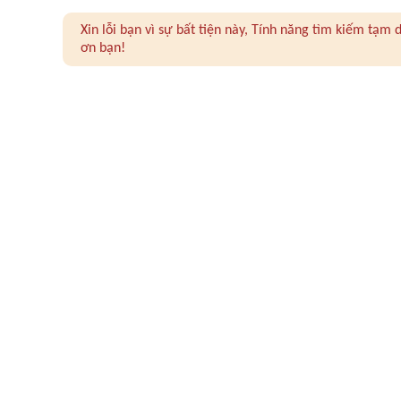
Xin lỗi bạn vì sự bất tiện này, Tính năng tìm kiếm tạ
ơn bạn!