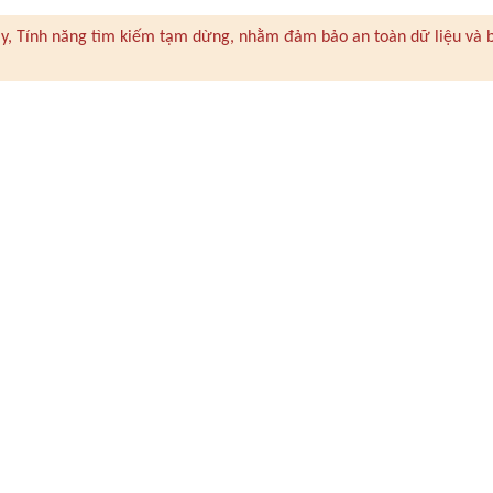
 này, Tính năng tìm kiếm tạm dừng, nhằm đảm bảo an toàn dữ liệu và 