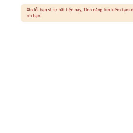
Xin lỗi bạn vì sự bất tiện này, Tính năng tìm kiếm tạ
ơn bạn!