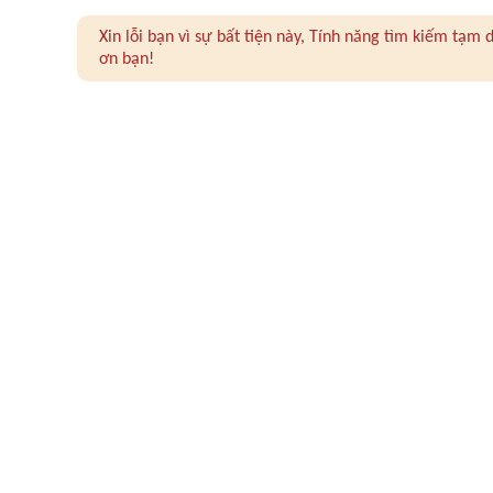
Xin lỗi bạn vì sự bất tiện này, Tính năng tìm kiếm tạ
ơn bạn!