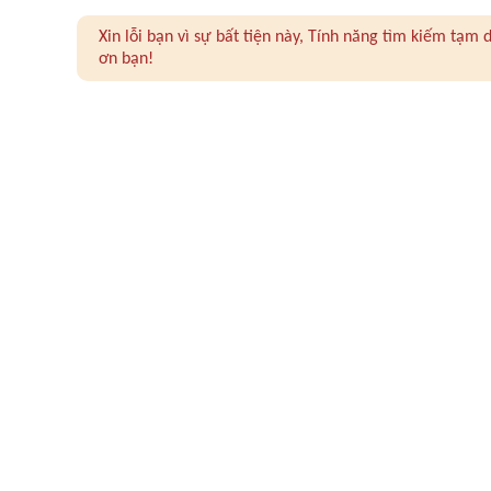
Xin lỗi bạn vì sự bất tiện này, Tính năng tìm kiếm tạ
ơn bạn!