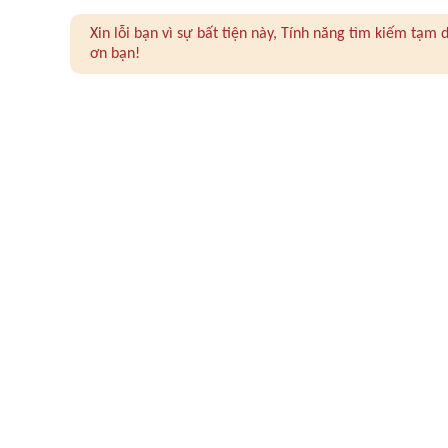
Xin lỗi bạn vì sự bất tiện này, Tính năng tìm kiếm tạ
ơn bạn!