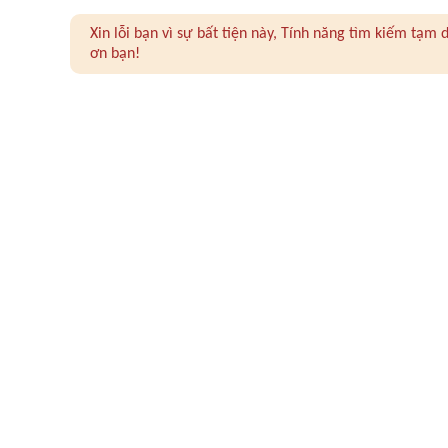
Xin lỗi bạn vì sự bất tiện này, Tính năng tìm kiếm tạ
ơn bạn!