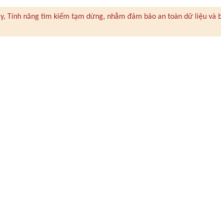
 này, Tính năng tìm kiếm tạm dừng, nhằm đảm bảo an toàn dữ liệu và 