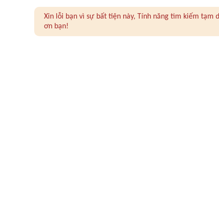
Xin lỗi bạn vì sự bất tiện này, Tính năng tìm kiếm tạ
ơn bạn!