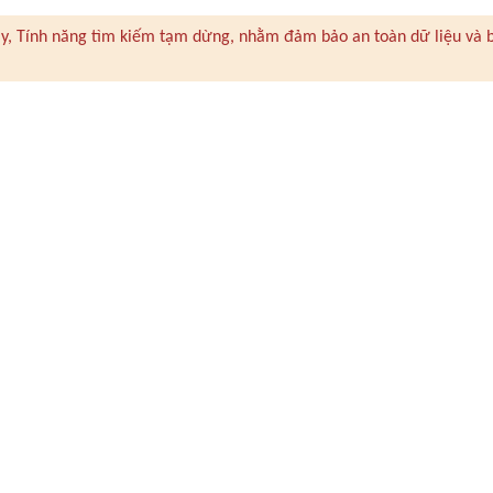
 này, Tính năng tìm kiếm tạm dừng, nhằm đảm bảo an toàn dữ liệu và 