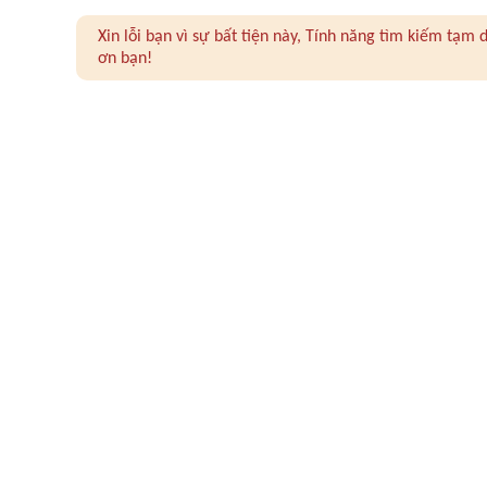
Xin lỗi bạn vì sự bất tiện này, Tính năng tìm kiếm tạ
ơn bạn!