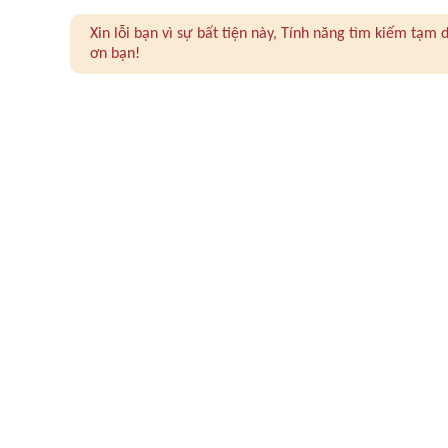
Xin lỗi bạn vì sự bất tiện này, Tính năng tìm kiếm tạ
ơn bạn!